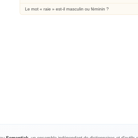
Le mot « raie » est-il masculin ou féminin ?
eau
Semantiak
, un ensemble indépendant de dictionnaires et d’outils 