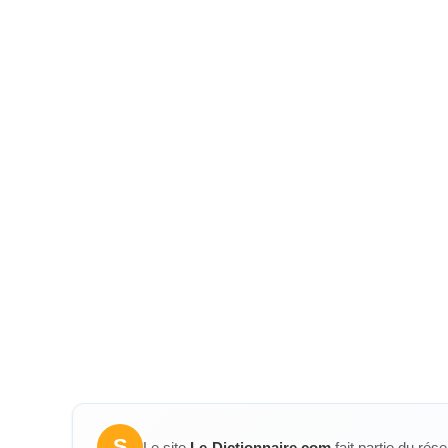
S
Le site
Le-Dictionnaire.com
fait partie du rés