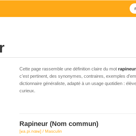
r
Cette page rassemble une définition claire du mot
rapineur
c’est pertinent, des synonymes, contraires, exemples d’emp
dictionnaire généraliste, adapté à un usage quotidien : élè
curieux.
Rapineur
(Nom commun)
[ʁa.pi.nœʁ] / Masculin