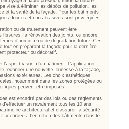
ettoyage à haute pression, selon la nature
pe vise à éliminer les dépôts de pollution, les
ce et la santé de la façade. Pour les bâtiments
iques douces et non abrasives sont privilégiées.
ration ou de traitement peuvent être
 fissures, la rénovation des joints, ou encore
blèmes d’humidité ou de dégradation future. Ces
re tout en préparant la façade pour la dernière
ent protecteur ou décoratif.
 l’aspect visuel d’un bâtiment. L’application
 de redonner une nouvelle jeunesse à la façade,
essions extérieures. Les choix esthétiques
locales, notamment dans les zones protégées ou
cifiques peuvent être imposés.
es est encadré par des lois ou des règlements
e d’effectuer un ravalement tous les 10 ans
trimoine architectural et d’assurer la sécurité
ce accordée à l’entretien des bâtiments dans le