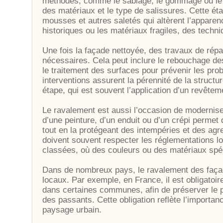
méthodes, comme le sablage, le gommage ou le n
des matériaux et le type de salissures. Cette éta
mousses et autres saletés qui altèrent l’apparen
historiques ou les matériaux fragiles, des techn
Une fois la façade nettoyée, des travaux de répa
nécessaires. Cela peut inclure le rebouchage des
le traitement des surfaces pour prévenir les pro
interventions assurent la pérennité de la structu
étape, qui est souvent l’application d’un revêtem
Le ravalement est aussi l’occasion de moderniser
d’une peinture, d’un enduit ou d’un crépi permet
tout en la protégeant des intempéries et des agr
doivent souvent respecter les réglementations 
classées, où des couleurs ou des matériaux spé
Dans de nombreux pays, le ravalement des façad
locaux. Par exemple, en France, il est obligatoir
dans certaines communes, afin de préserver le pa
des passants. Cette obligation reflète l’importan
paysage urbain.