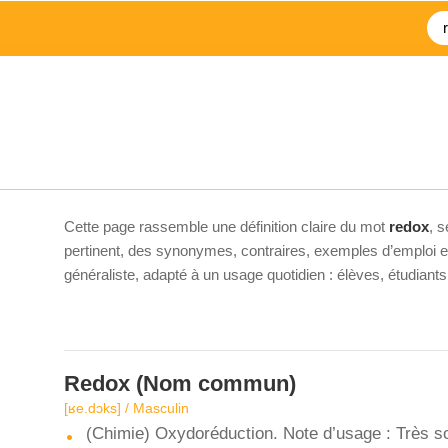
Cette page rassemble une définition claire du mot
redox
, 
pertinent, des synonymes, contraires, exemples d’emploi et 
généraliste, adapté à un usage quotidien : élèves, étudiant
Redox
(Nom commun)
[ʁe.dɔks] / Masculin
(Chimie) Oxydoréduction. Note d’usage : Très so