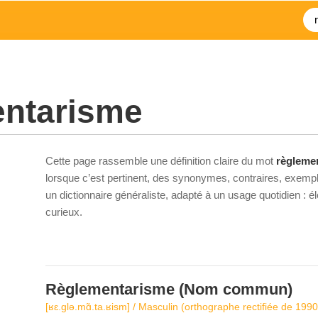
entarisme
Cette page rassemble une définition claire du mot
règleme
lorsque c’est pertinent, des synonymes, contraires, exempl
un dictionnaire généraliste, adapté à un usage quotidien : 
curieux.
Règlementarisme
(Nom commun)
[ʁɛ.ɡlə.mɑ̃.ta.ʁism] / Masculin (orthographe rectifiée de 1990