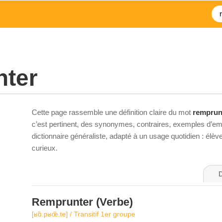
nter
Cette page rassemble une définition claire du mot
remprun
c’est pertinent, des synonymes, contraires, exemples d’emp
dictionnaire généraliste, adapté à un usage quotidien : élè
curieux.
D
Remprunter
(Verbe)
[ʁɑ̃.pʁœ̃.te] / Transitif 1er groupe