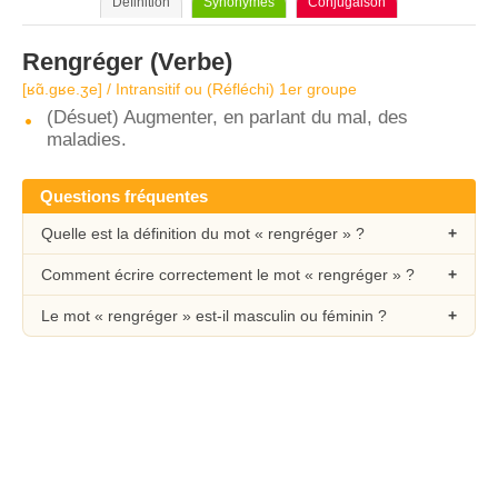
Définition
Synonymes
Conjugaison
Rengréger
(Verbe)
[ʁɑ̃.ɡʁe.ʒe] / Intransitif ou (Réfléchi) 1er groupe
(Désuet) Augmenter, en parlant du mal, des
maladies.
Questions fréquentes
Quelle est la définition du mot « rengréger » ?
Comment écrire correctement le mot « rengréger » ?
Le mot « rengréger » est-il masculin ou féminin ?