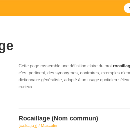
age
Cette page rassemble une définition claire du mot
rocailla
c’est pertinent, des synonymes, contraires, exemples d’emp
dictionnaire généraliste, adapté à un usage quotidien : élè
curieux.
Rocaillage
(Nom commun)
[ʁɔ.ka.jaʒ] / Masculin