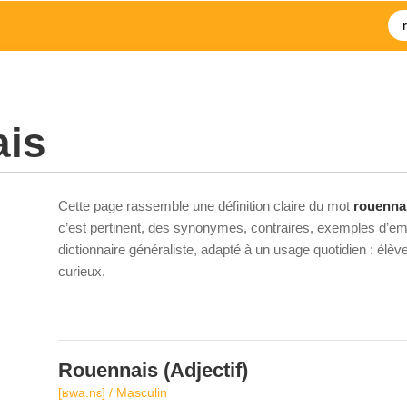
ais
Cette page rassemble une définition claire du mot
rouenna
c’est pertinent, des synonymes, contraires, exemples d’emp
dictionnaire généraliste, adapté à un usage quotidien : élè
curieux.
Rouennais
(Adjectif)
[ʁwa.nɛ] / Masculin