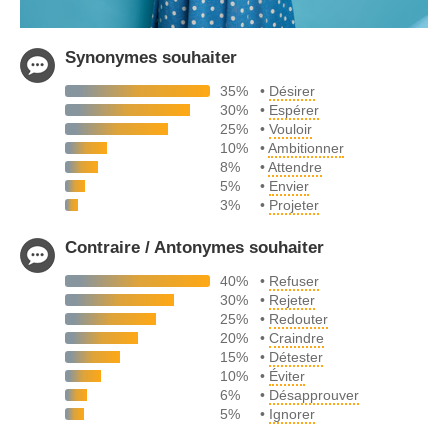
Synonymes souhaiter
35%
•
Désirer
30%
•
Espérer
25%
•
Vouloir
10%
•
Ambitionner
8%
•
Attendre
5%
•
Envier
3%
•
Projeter
Contraire / Antonymes souhaiter
40%
•
Refuser
30%
•
Rejeter
25%
•
Redouter
20%
•
Craindre
15%
•
Détester
10%
•
Éviter
6%
•
Désapprouver
5%
•
Ignorer