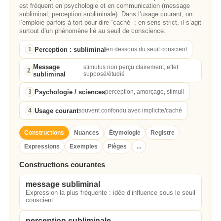
est fréquent en psychologie et en communication (message
subliminal, perception subliminale). Dans l’usage courant, on
l’emploie parfois à tort pour dire “caché” ; en sens strict, il s’agit
surtout d’un phénomène lié au seuil de conscience.
Perception : subliminal
1
en dessous du seuil conscient
Message
stimulus non perçu clairement, effet
2
subliminal
supposé/étudié
Psychologie / sciences
3
perception, amorçage, stimuli
Usage courant
4
souvent confondu avec implicite/caché
Constructions
Nuances
Étymologie
Registre
Expressions
Exemples
Pièges
...
Constructions courantes
message subliminal
Expression la plus fréquente : idée d’influence sous le seuil
conscient.
perception subliminale