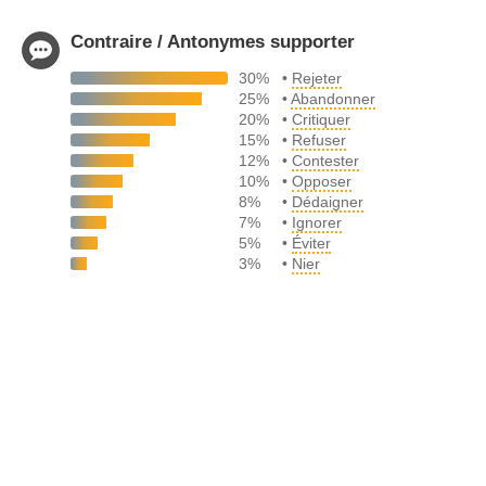
Contraire / Antonymes supporter
30%
•
Rejeter
25%
•
Abandonner
20%
•
Critiquer
15%
•
Refuser
12%
•
Contester
10%
•
Opposer
8%
•
Dédaigner
7%
•
Ignorer
5%
•
Éviter
3%
•
Nier