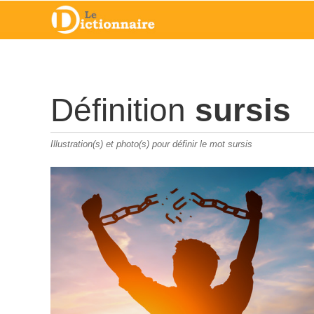
Définition
sursis
Illustration(s) et photo(s) pour définir le mot sursis