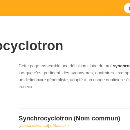
cyclotron
Cette page rassemble une définition claire du mot
synchro
lorsque c’est pertinent, des synonymes, contraires, exempl
un dictionnaire généraliste, adapté à un usage quotidien : 
curieux.
Synchrocyclotron
(Nom commun)
[sɛ̃.kʁɔ.si.klɔ.tʁɔ̃] / Masculin