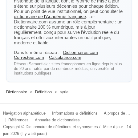
historique de la langue, dont le rythme de mise à jour
s’étend sur plusieurs décennies pour chaque édition.
Pour un point de vue institutionnel, on peut consulter le
dictionnaire de l’Académie française
. Le-
Dictionnaire.com assume un rôle complémentaire : un
dictionnaire 100 % numérique, mis à jour
régulièrement, conçu pour suivre l’évolution réelle du
français et offrir aux internautes un outil pratique,
moderne et fiable.
Dans le même réseau :
Dictionnaires.com
Correcteur.com
Calculatrice.com
Réseau Semantiak : sites francophones en ligne depuis plus
de 20 ans, cités par de nombreux médias, universités et
institutions publiques.
Dictionnaire
>
Définition
>
syrie
Navigation alphabétique
|
Informations & définitions
|
A propos de ...
|
Références
|
Annuaire de dictionnaires
Copyright ©
Dictionnaire de définitions et synonymes
/
Mise à jour : 14
juin 2026 (il y a 56 jours)
.