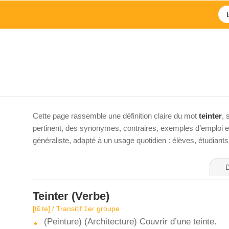
Cette page rassemble une définition claire du mot
teinter
, 
pertinent, des synonymes, contraires, exemples d’emploi et 
généraliste, adapté à un usage quotidien : élèves, étudiant
D
Teinter
(Verbe)
[tɛ̃.te] / Transitif 1er groupe
(Peinture) (Architecture) Couvrir d’une teinte.