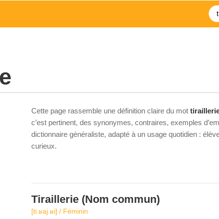
ie
Cette page rassemble une définition claire du mot
tirailleri
c’est pertinent, des synonymes, contraires, exemples d’emp
dictionnaire généraliste, adapté à un usage quotidien : élè
curieux.
Tiraillerie
(Nom commun)
[ti.ʁaj.ʁi] / Féminin