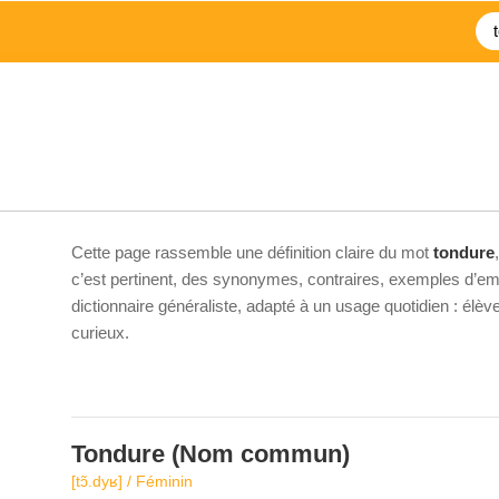
e
Cette page rassemble une définition claire du mot
tondure
c’est pertinent, des synonymes, contraires, exemples d’emp
dictionnaire généraliste, adapté à un usage quotidien : élè
curieux.
Tondure
(Nom commun)
[tɔ̃.dyʁ] / Féminin