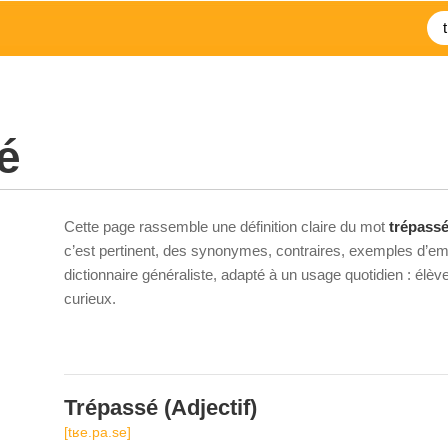
é
Cette page rassemble une définition claire du mot
trépass
c’est pertinent, des synonymes, contraires, exemples d’emp
dictionnaire généraliste, adapté à un usage quotidien : élè
curieux.
Trépassé
(Adjectif)
[tʁe.pa.se]