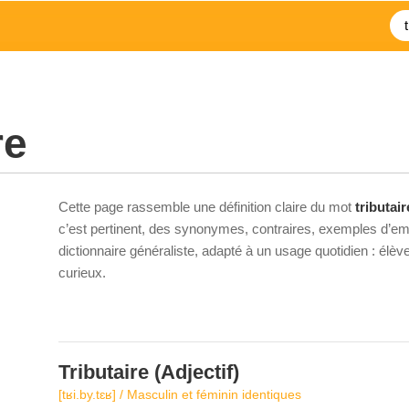
re
Cette page rassemble une définition claire du mot
tributair
c’est pertinent, des synonymes, contraires, exemples d’emp
dictionnaire généraliste, adapté à un usage quotidien : élè
curieux.
Tributaire
(Adjectif)
[tʁi.by.tɛʁ] / Masculin et féminin identiques