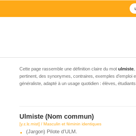
Cette page rassemble une définition claire du mot
ulmiste
,
pertinent, des synonymes, contraires, exemples d’emploi et 
généraliste, adapté à un usage quotidien : élèves, étudiant
Ulmiste
(Nom commun)
[y.ɛ.lɛ.mist] / Masculin et féminin identiques
(Jargon) Pilote d’ULM.