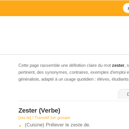
Cette page rassemble une définition claire du mot
zester
, 
pertinent, des synonymes, contraires, exemples d’emploi et 
généraliste, adapté à un usage quotidien : élèves, étudiant
D
Zester
(Verbe)
[zɛs.te] / Transitif 1er groupe
(Cuisine) Prélever le zeste de.