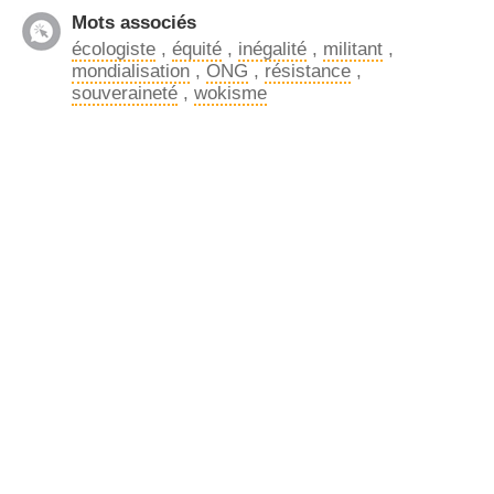
Mots associés
écologiste
,
équité
,
inégalité
,
militant
,
mondialisation
,
ONG
,
résistance
,
souveraineté
,
wokisme