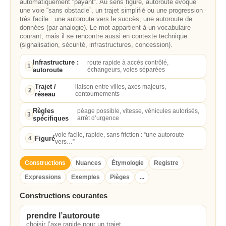
automatiquement “payant”. Au sens figuré, autoroute évoque
une voie “sans obstacle”, un trajet simplifié ou une progression
très facile : une autoroute vers le succès, une autoroute de
données (par analogie). Le mot appartient à un vocabulaire
courant, mais il se rencontre aussi en contexte technique
(signalisation, sécurité, infrastructures, concession).
Infrastructure :
route rapide à accès contrôlé,
1
autoroute
échangeurs, voies séparées
Trajet /
liaison entre villes, axes majeurs,
2
réseau
contournements
Règles
péage possible, vitesse, véhicules autorisés,
3
spécifiques
arrêt d’urgence
voie facile, rapide, sans friction : “une autoroute
Figuré
4
vers…”
Constructions
Nuances
Étymologie
Registre
Expressions
Exemples
Pièges
...
Constructions courantes
prendre l’autoroute
choisir l’axe rapide pour un trajet.