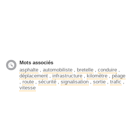
Mots associés
asphalte
,
automobiliste
,
bretelle
,
conduire
,
déplacement
,
infrastructure
,
kilomètre
,
péage
,
route
,
sécurité
,
signalisation
,
sortie
,
trafic
,
vitesse