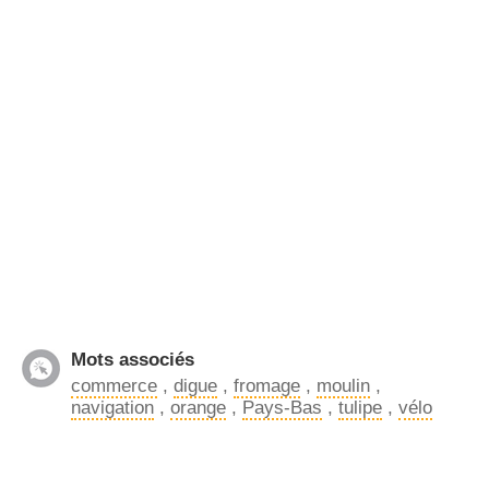
Mots associés
commerce
,
digue
,
fromage
,
moulin
,
navigation
,
orange
,
Pays-Bas
,
tulipe
,
vélo