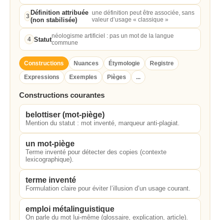
Définition attribuée
une définition peut être associée, sans
3
(non stabilisée)
valeur d’usage « classique »
néologisme artificiel : pas un mot de la langue
Statut
4
commune
Constructions
Nuances
Étymologie
Registre
Expressions
Exemples
Pièges
...
Constructions courantes
belottiser (mot-piège)
Mention du statut : mot inventé, marqueur anti-plagiat.
un mot-piège
Terme inventé pour détecter des copies (contexte
lexicographique).
terme inventé
Formulation claire pour éviter l’illusion d’un usage courant.
emploi métalinguistique
On parle du mot lui-même (glossaire, explication, article).