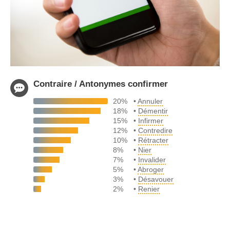
Contraire / Antonymes confirmer
20%
•
Annuler
18%
•
Démentir
15%
•
Infirmer
12%
•
Contredire
10%
•
Rétracter
8%
•
Nier
7%
•
Invalider
5%
•
Abroger
3%
•
Désavouer
2%
•
Renier