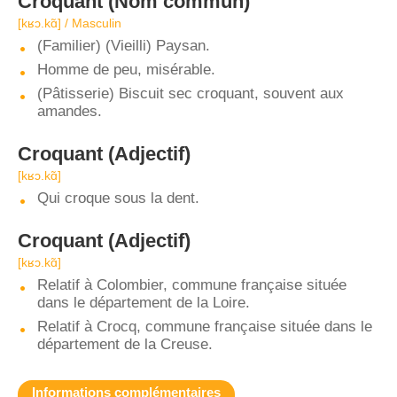
Croquant
(Nom commun)
[kʁɔ.kɑ̃] / Masculin
(Familier) (Vieilli) Paysan.
Homme de peu, misérable.
(Pâtisserie) Biscuit sec croquant, souvent aux
amandes.
Croquant
(Adjectif)
[kʁɔ.kɑ̃]
Qui croque sous la dent.
Croquant
(Adjectif)
[kʁɔ.kɑ̃]
Relatif à Colombier, commune française située
dans le département de la Loire.
Relatif à Crocq, commune française située dans le
département de la Creuse.
Informations complémentaires