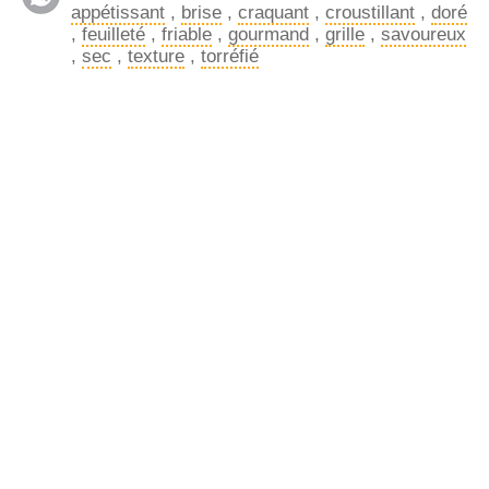
appétissant
,
brise
,
craquant
,
croustillant
,
doré
,
feuilleté
,
friable
,
gourmand
,
grille
,
savoureux
,
sec
,
texture
,
torréfié