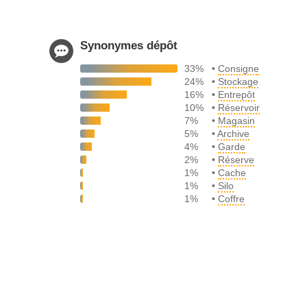
Synonymes dépôt
33%
•
Consigne
24%
•
Stockage
16%
•
Entrepôt
10%
•
Réservoir
7%
•
Magasin
5%
•
Archive
4%
•
Garde
2%
•
Réserve
1%
•
Cache
1%
•
Silo
1%
•
Coffre