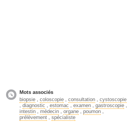
Mots associés
biopsie
,
coloscopie
,
consultation
,
cystoscopie
,
diagnostic
,
estomac
,
examen
,
gastroscopie
,
intestin
,
médecin
,
organe
,
poumon
,
prélèvement
,
spécialiste