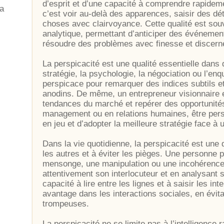
d’esprit et d’une capacité à comprendre rapidem
’a
c’est voir au-delà des apparences, saisir des dé
choses avec clairvoyance. Cette qualité est souve
analytique, permettant d’anticiper des événemen
résoudre des problèmes avec finesse et discer
La perspicacité est une qualité essentielle da
stratégie, la psychologie, la négociation ou l’enq
perspicace pour remarquer des indices subtils et
anodins. De même, un entrepreneur visionnaire es
tendances du marché et repérer des opportunités
management ou en relations humaines, être pe
en jeu et d’adopter la meilleure stratégie face à 
Dans la vie quotidienne, la perspicacité est une
les autres et à éviter les pièges. Une personne 
mensonge, une manipulation ou une incohérence
attentivement son interlocuteur et en analysant 
capacité à lire entre les lignes et à saisir les 
avantage dans les interactions sociales, en évit
trompeuses.
La perspicacité ne se limite pas à l’intelligence ra