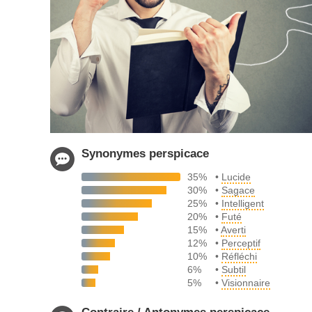
Synonymes perspicace
35%
•
Lucide
30%
•
Sagace
25%
•
Intelligent
20%
•
Futé
15%
•
Averti
12%
•
Perceptif
10%
•
Réfléchi
6%
•
Subtil
5%
•
Visionnaire