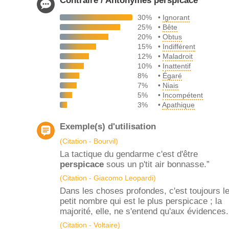
Contraire / Antonymes perspicace
30%
•
Ignorant
25%
•
Bête
20%
•
Obtus
15%
•
Indifférent
12%
•
Maladroit
10%
•
Inattentif
8%
•
Égaré
7%
•
Niais
5%
•
Incompétent
3%
•
Apathique
Exemple(s) d'utilisation
(Citation - Bourvil)
La tactique du gendarme c'est d'être
perspicace
sous un p'tit air bonnasse.”
(Citation - Giacomo Leopardi)
Dans les choses profondes, c'est toujours l
petit nombre qui est le plus perspicace ; la
majorité, elle, ne s'entend qu'aux évidences.
(Citation - Voltaire)