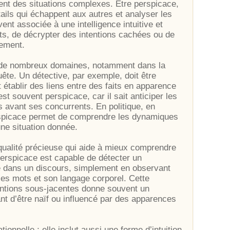
ent des situations complexes. Être perspicace,
tails qui échappent aux autres et analyser les
nt associée à une intelligence intuitive et
ts, de décrypter des intentions cachées ou de
nement.
ns de nombreux domaines, notamment dans la
uête. Un détective, par exemple, doit être
 établir des liens entre des faits en apparence
t souvent perspicace, car il sait anticiper les
 avant ses concurrents. En politique, en
rspicace permet de comprendre les dynamiques
une situation donnée.
 qualité précieuse qui aide à mieux comprendre
perspicace est capable de détecter un
 dans un discours, simplement en observant
ses mots et son langage corporel. Cette
intentions sous-jacentes donne souvent un
ant d’être naïf ou influencé par des apparences
tionnelle ; elle inclut aussi une forme d’intuition