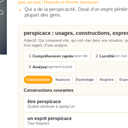
[pɛʁ.spi.kas] / Masculin et féminin identiques
Qui a de la perspicacité. Doué d’un esprit pénét
plupart des gens.
perspicace : usages, constructions, expre
Adjectif. Qui comprend vite, qui voit clair dans une situation, qu
d’un regard, d’une analyse.
Compréhension rapide
Lucidité
1
saisir vite
2
voir clair
Analyse
4
jugement éclairé
Constructions
Nuances
Étymologie
Registre
Expr
Constructions courantes
être perspicace
Qualité attribuée à quelqu’un.
un esprit perspicace
Tour fréquent.