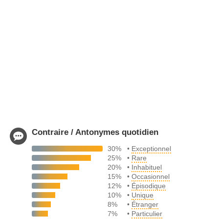
Contraire / Antonymes quotidien
30%
•
Exceptionnel
25%
•
Rare
20%
•
Inhabituel
15%
•
Occasionnel
12%
•
Épisodique
10%
•
Unique
8%
•
Étranger
7%
•
Particulier