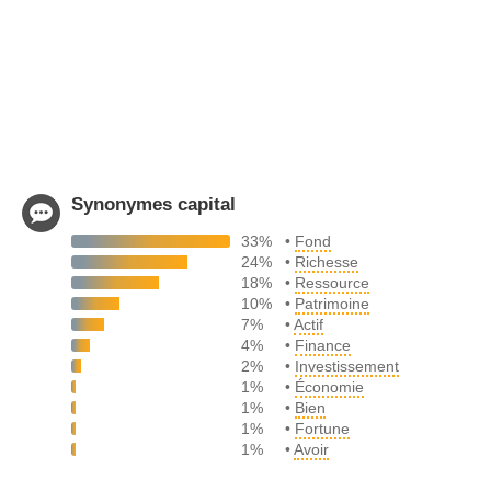
Synonymes capital
33%
•
Fond
24%
•
Richesse
18%
•
Ressource
10%
•
Patrimoine
7%
•
Actif
4%
•
Finance
2%
•
Investissement
1%
•
Économie
1%
•
Bien
1%
•
Fortune
1%
•
Avoir