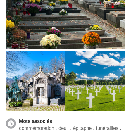
Mots associés
commémoration
,
deuil
,
épitaphe
,
funérailles
,