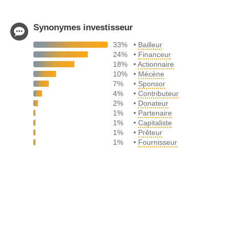
Synonymes investisseur
33%
•
Bailleur
24%
•
Financeur
18%
•
Actionnaire
10%
•
Mécène
7%
•
Sponsor
4%
•
Contributeur
2%
•
Donateur
1%
•
Partenaire
1%
•
Capitaliste
1%
•
Prêteur
1%
•
Fournisseur