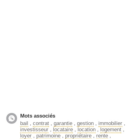
Mots associés
bail
,
contrat
,
garantie
,
gestion
,
immobilier
,
investisseur
,
locataire
,
location
,
logement
,
loyer
,
patrimoine
,
propriétaire
,
rente
,