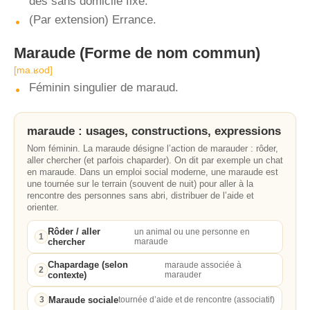
des sans domicile fixe.
(Par extension) Errance.
Maraude
(Forme de nom commun)
[ma.ʁod]
Féminin singulier de maraud.
maraude : usages, constructions, expressions
Nom féminin. La maraude désigne l’action de marauder : rôder,
aller chercher (et parfois chaparder). On dit par exemple un chat
en maraude. Dans un emploi social moderne, une maraude est
une tournée sur le terrain (souvent de nuit) pour aller à la
rencontre des personnes sans abri, distribuer de l’aide et
orienter.
Rôder / aller
un animal ou une personne en
1
chercher
maraude
Chapardage (selon
maraude associée à
2
contexte)
marauder
Maraude sociale
3
tournée d’aide et de rencontre (associatif)