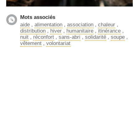
Mots associés
aide
,
alimentation
,
association
,
chaleur
,
distribution
,
hiver
,
humanitaire
,
itinérance
,
nuit
,
réconfort
,
sans-abri
,
solidarité
,
soupe
,
vêtement
,
volontariat