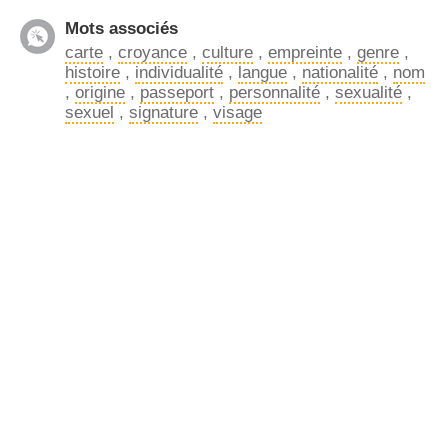
Mots associés
carte
,
croyance
,
culture
,
empreinte
,
genre
,
histoire
,
individualité
,
langue
,
nationalité
,
nom
,
origine
,
passeport
,
personnalité
,
sexualité
,
sexuel
,
signature
,
visage