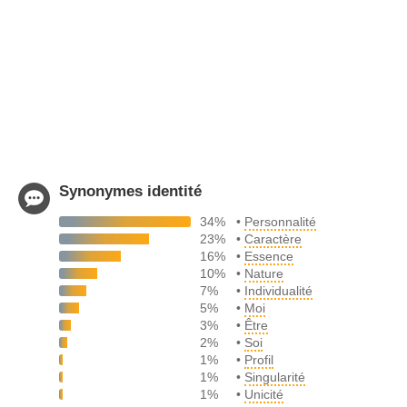
Synonymes identité
34%
•
Personnalité
23%
•
Caractère
16%
•
Essence
10%
•
Nature
7%
•
Individualité
5%
•
Moi
3%
•
Être
2%
•
Soi
1%
•
Profil
1%
•
Singularité
1%
•
Unicité