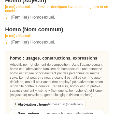
Homo
(Adjectif)
[o.mo] / Masculin et féminin identiques invariable en genre et en
nombre
(Familier) Homosexuel.
Homo
(Nom commun)
[o.mo] / Masculin
(Familier) Homosexuel.
homo : usages, constructions, expressions
Adjectif, nom et élément de composition. Dans l’usage courant,
homo est l’abréviation familière de homosexuel : une personne
homo est attirée principalement par des personnes du même
sexe. Le mot peut être neutre quand il est utilisé comme auto-
définition, mais il peut aussi être employé péjorativement selon
le ton : le contexte compte. Par ailleurs, homo- est un préfixe
savant signifiant « même » (homogène, homophone), et Homo
(majuscule) renvoie au genre biologique (Homo sapiens).
Abréviation : homo
1
homosexuel (orientation)
Nom : un/une
personne homosexuelle (registre