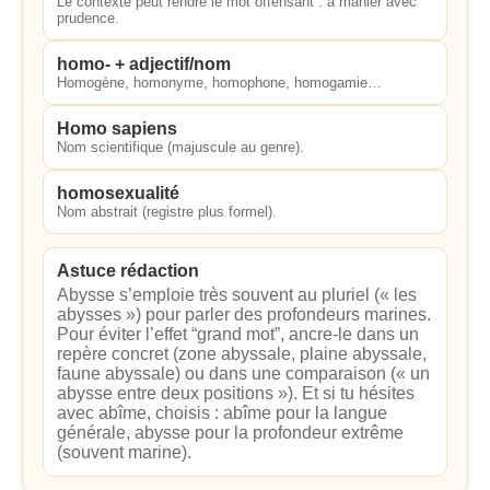
Le contexte peut rendre le mot offensant : à manier avec
prudence.
homo- + adjectif/nom
Homogène, homonyme, homophone, homogamie…
Homo sapiens
Nom scientifique (majuscule au genre).
homosexualité
Nom abstrait (registre plus formel).
Astuce rédaction
Abysse s’emploie très souvent au pluriel (« les
abysses ») pour parler des profondeurs marines.
Pour éviter l’effet “grand mot”, ancre-le dans un
repère concret (zone abyssale, plaine abyssale,
faune abyssale) ou dans une comparaison (« un
abysse entre deux positions »). Et si tu hésites
avec abîme, choisis : abîme pour la langue
générale, abysse pour la profondeur extrême
(souvent marine).