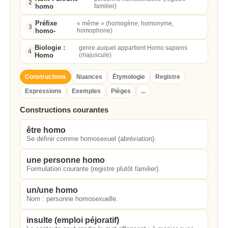
2
homo
familier)
Préfixe
« même » (homogène, homonyme,
3
homo-
homophone)
Biologie :
genre auquel appartient Homo sapiens
4
Homo
(majuscule)
Constructions
Nuances
Étymologie
Registre
Expressions
Exemples
Pièges
...
Constructions courantes
être homo
Se définir comme homosexuel (abréviation).
une personne homo
Formulation courante (registre plutôt familier).
un/une homo
Nom : personne homosexuelle.
insulte (emploi péjoratif)