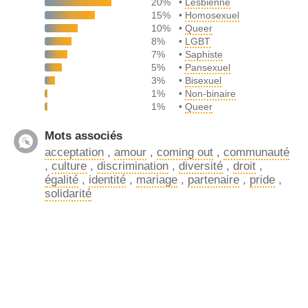
20%
•
Lesbienne
15%
•
Homosexuel
10%
•
Queer
8%
•
LGBT
7%
•
Saphiste
5%
•
Pansexuel
3%
•
Bisexuel
1%
•
Non-binaire
1%
•
Queer
Mots associés
acceptation
,
amour
,
coming out
,
communauté
,
culture
,
discrimination
,
diversité
,
droit
,
égalité
,
identité
,
mariage
,
partenaire
,
pride
,
solidarité