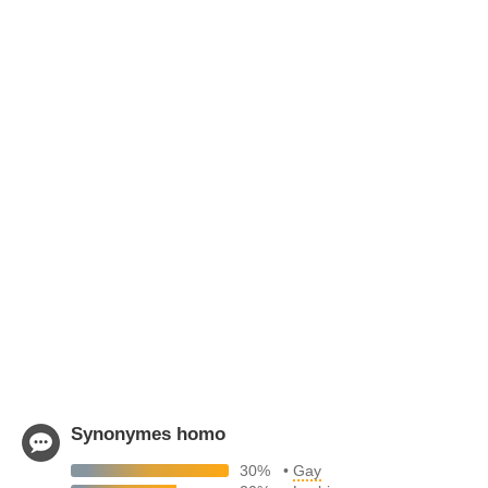
Synonymes homo
30%
•
Gay